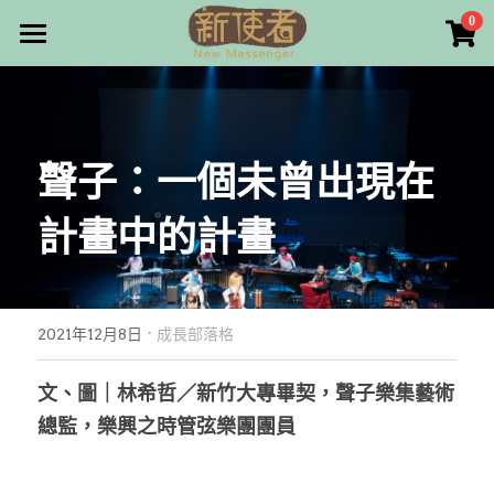
×
0
商品分類
最新消息
所有商品分類
關於我們
聲子：一個未曾出現在
雜誌目錄
計畫中的計畫
雜誌專欄
畫話人生
最新文章
編者的話
·
訂購/奉獻/廣告刊登
寫寫畫畫
2021年12月8日
成長部落格
本期主題
漫畫
好站連結
文、圖｜林希哲／新竹大專畢契，聲子樂集藝術
總監，樂興之時管弦樂團團員
大專世界
Facebook
台灣教會人物檔案
搜索