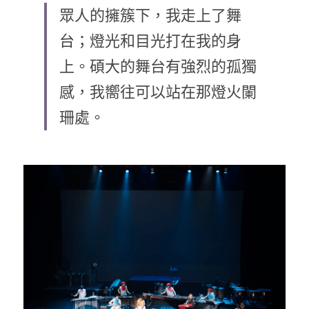
眾人的擁簇下，我走上了舞
乘著夢想去旅行
台；燈光和目光打在我的身
成長部落格
上。碩大的舞台有強烈的孤獨
奉獻支持
特稿
感，我嚮往可以站在那燈火闌
珊處。 
解惑之窗
母語葡萄園
神學淺說
信仰生活
好書櫥窗
厝邊頭尾