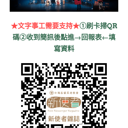
家書
★文字事工需要支持★
➀刷卡掃QR
碼➁
收到簡訊後點進→回報表←填
寫資料