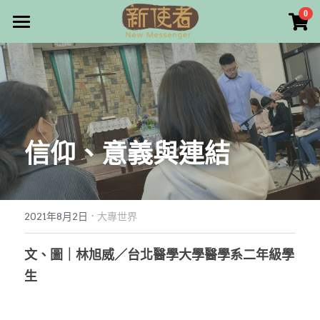
×
0
商品分類
最新消息
所有商品分類
關於我們
雜誌目錄
信仰、意義與連結
雜誌專欄
畫話人生
最新文章
編者的話
·
訂購/奉獻/廣告刊登
寫寫畫畫
2021年8月2日
大專世界
本期主題
漫畫
好站連結
文、圖｜林旭威／台北醫學大學醫學系二年級學
生
大專世界
Facebook
台灣教會人物檔案
搜索