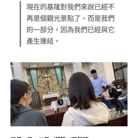
現在的基隆對我們來說已經不
乘著夢想去旅行
再是個觀光景點了，而是我們
成長部落格
的一部分，因為我們已經與它
奉獻支持
特稿
產生連結。
解惑之窗
母語葡萄園
神學淺說
信仰生活
好書櫥窗
厝邊頭尾