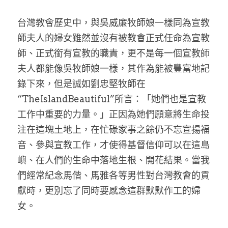
台灣教會歷史中，與吳威廉牧師娘一樣同為宣教
師夫人的婦女雖然並沒有被教會正式任命為宣教
師、正式銜有宣教的職責，更不是每一個宣教師
夫人都能像吳牧師娘一樣，其作為能被豐富地記
錄下來，但是誠如劉忠堅牧師在
“TheIslandBeautiful”所言：「她們也是宣教
工作中重要的力量。」正因為她們願意將生命投
注在這塊土地上，在忙碌家事之餘仍不忘宣揚福
音、參與宣教工作，才使得基督信仰可以在這島
嶼、在人們的生命中落地生根、開花結果。當我
們經常紀念馬偕、馬雅各等男性對台灣教會的貢
獻時，更別忘了同時要感念這群默默作工的婦
女。