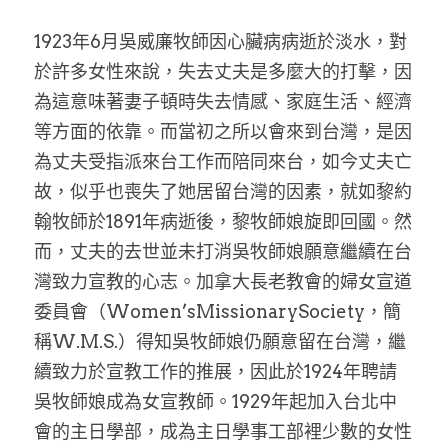
1923年6月吳威廉牧師因心臟病病逝於淡水，對
於許多女性來說，失去丈夫是多麼大的打擊，因
為這意味著妻子頓時失去情感、家庭生活、經濟
等方面的依靠。而當初之所以會來到台灣，是因
為丈夫受指派來台工作而陪同來台，如今丈夫亡
故，似乎也喪失了她居留台灣的因素，就如黎約
翰牧師於1891年病逝後，黎牧師娘旋即回國。然
而，丈夫的去世並未打消吳牧師娘願意繼續在台
灣致力宣教的心志。加拿大長老教會的婦女宣道
委員會（Women’sMissionarySociety，簡
稱W.M.S.）得知吳牧師娘仍願意留在台灣，繼
續致力於宣教工作的推展，因此於1924年聘請
吳牧師娘成為女宣教師。1929年起加入台北中
會的主日學部，成為主日學事工部裡少數的女性