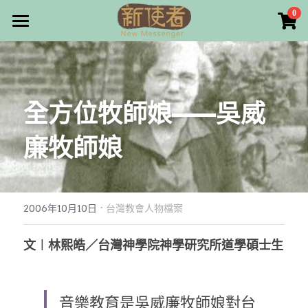
×
0
商品分類
最新消息
所有商品分類
關於我們
全方位牧師娘——吳威
雜誌目錄
廉牧師娘
雜誌專欄
畫話人生
最新文章
編者的話
·
訂購/奉獻/廣告刊登
寫寫畫畫
2006年10月10日
台灣教會人物檔案
本期主題
漫畫
好站連結
文︱林熙皓／台灣神學院神學研究所道學碩士生
大專世界
Facebook
音樂教育是吳威廉牧師娘對台
台灣教會人物檔案
搜索