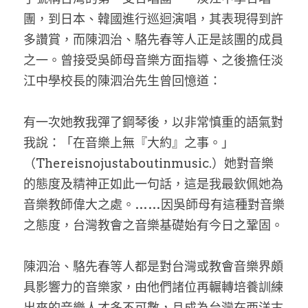
團，到日本、韓國進行巡迴演唱，其表現得到許
多讚賞，而陳泗治、駱先春等人正是該團的成員
之一。曾接受吳師母音樂方面指導、之後擔任淡
江中學校長的陳泗治先生曾回憶道：
有一次她教我彈了鋼琴後，以非常慎重的語氣對
我說：「在音樂上無『大約』之事。」
（Thereisnojustaboutinmusic.）她對音樂
的態度及精神正如此一句話，這是我最欽佩她為
音樂教師偉大之處。……因吳師母有這種對音樂
之態度，台灣教會之音樂基礎始有今日之鞏固。
陳泗治、駱先春等人都是對台灣或教會音樂界頗
具影響力的音樂家，由他們諸位再輾轉培養訓練
出來的音樂人才多不可數，且成為台灣在西洋古