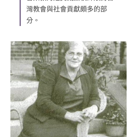
灣教會與社會貢獻頗多的部
乘著夢想去旅行
分。
成長部落格
奉獻支持
特稿
解惑之窗
母語葡萄園
神學淺說
信仰生活
好書櫥窗
厝邊頭尾