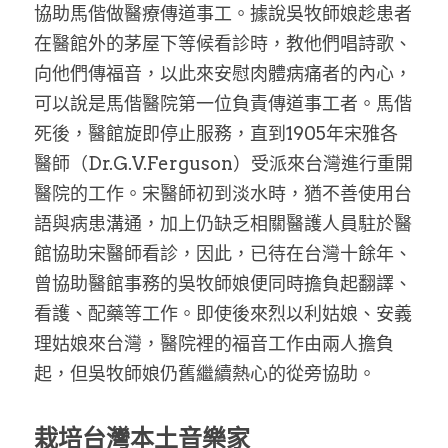
協助馬偕做醫療傳道事工。據說吳牧師娘趁患者
在醫館外的茅屋下等候看診時，教他們唱詩歌、
向他們傳福音，以此來安慰肉體病痛者的內心，
可以說是馬偕醫院第一位負責傳道事工者。馬偕
死後，醫館旋即停止服務，直到1905年宋雅各
醫師（Dr.G.V.Ferguson）受派來台灣進行重開
醫院的工作。宋醫師初到淡水時，猶不善使用台
語與病患溝通，加上仍缺乏相關醫護人員駐於醫
館協助宋醫師看診，因此，已待在台灣十餘年、
曾協助醫館事務的吳牧師娘便同時擔負起翻譯、
看護、配藥等工作。即使後來烈以利姑娘、安義
理姑娘來台灣，醫院裡的福音工作由兩人擔負
起，但吳牧師娘仍舊繼續熱心的從旁協助。
栽培台灣本土音樂家