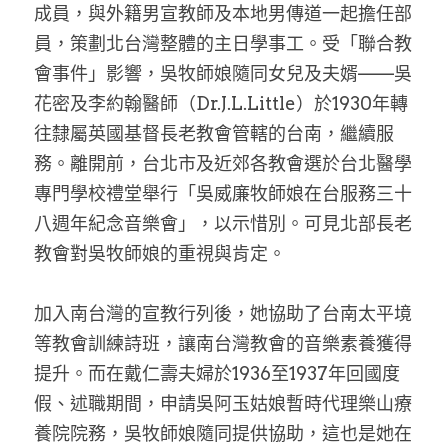
成員，與外籍男宣教師及本地男傳道一起擔任部
員，策劃北台灣整體的主日學事工。受「聯合教
會事件」影響，吳牧師娘隨同女兒及夫婿——吳
花密及李約翰醫師（Dr.J.L.Little）於1930年轉
往隸屬英國基督長老教會管轄的台南，繼續服
務。離開前，台北市及近郊各教會選於台北醫學
專門學校禮堂舉行「吳威廉牧師娘在台服務三十
八週年紀念音樂會」，以示惜別。可見北部長老
教會對吳牧師娘的重視與肯定。
加入南台灣的宣教行列後，她協助了台南太平境
等教會訓練詩班，讓南台灣教會的音樂素養獲得
提升。而在戴仁壽夫婦於1936至1937年回國度
假、述職期間，申請吳阿玉姑娘暫時代理樂山療
養院院務，吳牧師娘隨同提供協助，這也是她在