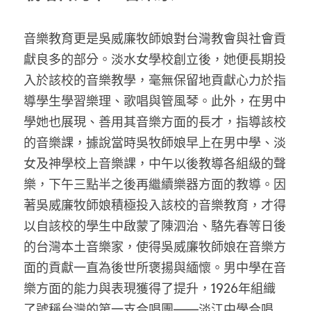
音樂教育更是吳威廉牧師娘對台灣教會與社會貢
獻良多的部分。淡水女學校創立後，她便長期投
入於該校的音樂教學，毫無保留地貢獻心力於指
導學生學習樂理、歌唱與管風琴。此外，在男中
學她也展現、善用其音樂方面的長才，指導該校
的音樂課，據說當時吳牧師娘早上在男中學、淡
女及神學校上音樂課，中午以後教導各組級的聲
樂，下午三點半之後再繼續樂器方面的教導。因
著吳威廉牧師娘積極投入該校的音樂教育，才得
以自該校的學生中啟蒙了陳泗治、駱先春等日後
的台灣本土音樂家，使得吳威廉牧師娘在音樂方
面的貢獻一直為後世所褒揚與緬懷。男中學在音
樂方面的能力與表現獲得了提升，1926年組織
了號稱台灣的第一支合唱團——淡江中學合唱