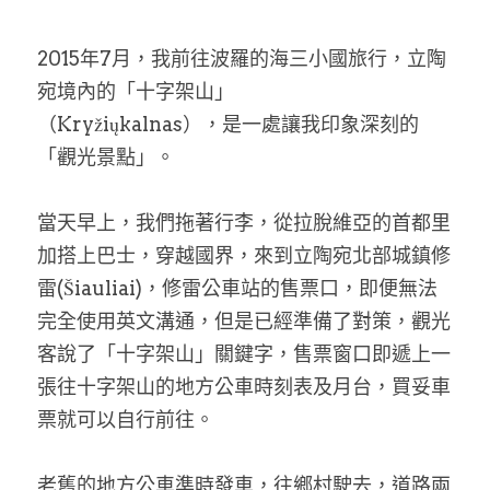
家書
2015年7月，我前往波羅的海三小國旅行，立陶
宛境內的「十字架山」
（Kryžiųkalnas），是一處讓我印象深刻的
「觀光景點」。
當天早上，我們拖著行李，從拉脫維亞的首都里
加搭上巴士，穿越國界，來到立陶宛北部城鎮修
雷(Šiauliai)，修雷公車站的售票口，即便無法
完全使用英文溝通，但是已經準備了對策，觀光
客說了「十字架山」關鍵字，售票窗口即遞上一
張往十字架山的地方公車時刻表及月台，買妥車
票就可以自行前往。
老舊的地方公車準時發車，往鄉村駛去，道路兩