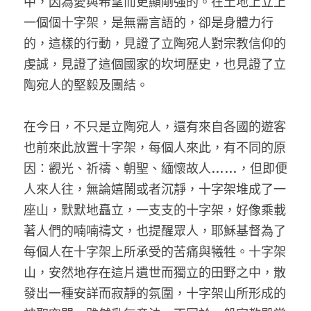
中，因為愛與希望而更顯剛強的。在土地上立上
一個個十字架，是無需言語的，卻是身體力行
的，這樣的行動，見證了立陶宛人對宗教信仰的
虔誠，見證了這個國家的坎坷歷史，也見證了立
陶宛人的堅毅及團結。
在今日，不只是立陶宛人，還有來自各國的遊客
也前來此放置十字架，每個人來此，有不同的原
因：觀光、祈禱、朝聖、緬懷故人……，但即便
人來人往，無論嬉鬧或者沉靜，十字架堆成了一
座山，默默地矗立，一支支的十字架，好像乘載
著人們的喃喃禱文，也提醒眾人，耶穌基督為了
每個人在十字架上所承受的苦痛與犧牲。十字架
山，安然地存在這片遺世而獨立的田野之中，散
發出一種安詳而寂靜的氛圍，十字架山所形成的