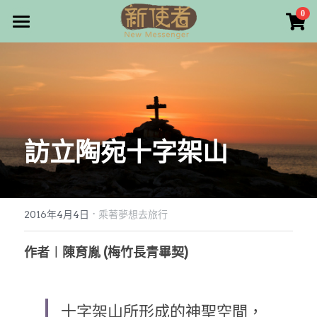
×
0
商品分類
最新消息
所有商品分類
關於我們
雜誌目錄
訪立陶宛十字架山
雜誌專欄
畫話人生
最新文章
編者的話
·
訂購/奉獻/廣告刊登
寫寫畫畫
2016年4月4日
乘著夢想去旅行
本期主題
漫畫
好站連結
作者︱陳育胤 (梅竹長青畢契)
大專世界
Facebook
十字架山所形成的神聖空間，
台灣教會人物檔案
搜索