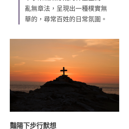
亂無章法，呈現出一種樸實無
乘著夢想去旅行
華的，尋常百姓的日常氛圍。
成長部落格
奉獻支持
特稿
解惑之窗
母語葡萄園
神學淺說
信仰生活
好書櫥窗
厝邊頭尾
豔陽下步行默想