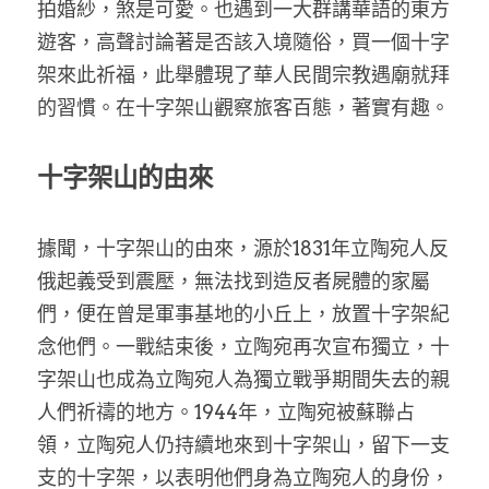
拍婚紗，煞是可愛。也遇到一大群講華語的東方
遊客，高聲討論著是否該入境隨俗，買一個十字
架來此祈福，此舉體現了華人民間宗教遇廟就拜
的習慣。在十字架山觀察旅客百態，著實有趣。
十字架山的由來
據聞，十字架山的由來，源於1831年立陶宛人反
俄起義受到震壓，無法找到造反者屍體的家屬
們，便在曾是軍事基地的小丘上，放置十字架紀
念他們。一戰結束後，立陶宛再次宣布獨立，十
字架山也成為立陶宛人為獨立戰爭期間失去的親
人們祈禱的地方。1944年，立陶宛被蘇聯占
領，立陶宛人仍持續地來到十字架山，留下一支
支的十字架，以表明他們身為立陶宛人的身份，