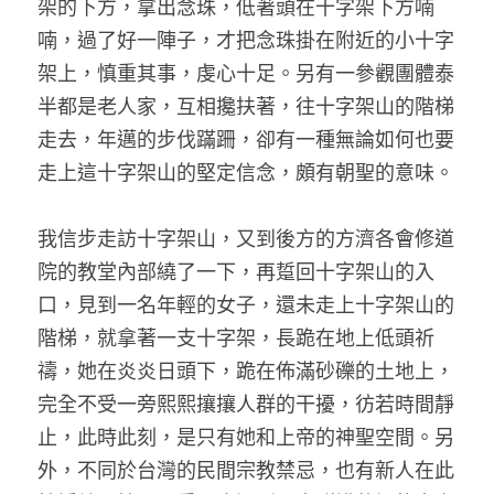
架的下方，拿出念珠，低著頭在十字架下方喃
喃，過了好一陣子，才把念珠掛在附近的小十字
架上，慎重其事，虔心十足。另有一參觀團體泰
半都是老人家，互相攙扶著，往十字架山的階梯
走去，年邁的步伐蹣跚，卻有一種無論如何也要
走上這十字架山的堅定信念，頗有朝聖的意味。
我信步走訪十字架山，又到後方的方濟各會修道
院的教堂內部繞了一下，再踅回十字架山的入
口，見到一名年輕的女子，還未走上十字架山的
階梯，就拿著一支十字架，長跪在地上低頭祈
禱，她在炎炎日頭下，跪在佈滿砂礫的土地上，
完全不受一旁熙熙攘攘人群的干擾，彷若時間靜
止，此時此刻，是只有她和上帝的神聖空間。另
外，不同於台灣的民間宗教禁忌，也有新人在此