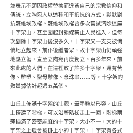
並表示不願因政權替換而違背自己的宗教信仰和
傳統，立陶宛人以這種和平抵抗的方式，默默對
抗蘇維埃政權。蘇維埃政權曾多次嘗試清除這座
十字架山，甚至圍起封鎖線禁止人民進入，但每
次剷除十字架山後沒多久，十字架又一支支被悄
悄地立起來，前仆後繼者眾，故十字架山仍頑強
地矗立著，直至立陶宛再度獨立。百多年來，前
來此處的人們，在這裡放了許多十字架，還有苦
像、雕塑、聖母雕像、念珠串……等，十字架的
數量據估計超過五萬個。
山丘上佈滿十字架的壯觀，筆墨難以形容，山丘
上搭建了階梯，可以沿著階梯走上一圈，階梯兩
旁插滿了密密麻麻的十字架，大小不一，大的十
字架之上還會被掛上小的十字架，十字架有各式