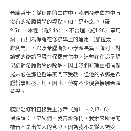
希臘哲學：從保羅的書信中，我們發現舊約中所
沒有的希臘哲學的觀點。如：是非之心（羅
2:5）、本性（羅2:14）、不合理（羅1:28）等用
詞；再則為保羅在修辭學上的運用 （加拉太、
腓利門），以及希臘斯多亞學派長篇、鋒利、對
談式的辯論呈現在保羅書信中，這些在在都呈現
保羅對希臘哲學的瞭解。因此我們有理由相信保
羅未必在那位哲學家門下受教，但他的故鄉是希
臘哲學興盛之地，因此，他有不少機會接觸希羅
哲學。
曠野潛修和直接受主啟示（加1:11-12,17-18）：
保羅說：「弟兄們，我告訴你們，我素來所傳的
福音不是出於人的意思。因為我不是從人領受