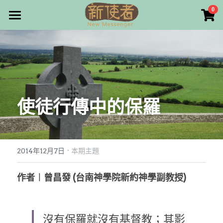
×
0
商品分類
最新消息
所有商品分類
關於我們
雜誌目錄
使徒行傳中的保羅
雜誌專欄
畫話人生
最新文章
編者的話
·
訂購/奉獻/廣告刊登
寫寫畫畫
2014年12月7日
本期主題
本期主題
漫畫
好站連結
作者︱曾昌發 (台南神學院新約神學副教授)
大專世界
Facebook
沒有保羅就沒有基督教；其影
台灣教會人物檔案
搜索