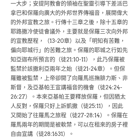
一大步；安提阿教會的領袖在聖靈引導下差派巴
拿巴和保羅向廣大的外邦世界傳福音，展開偉大
的外邦宣教之旅。行傳十三章之後，除十五章的
耶路撒冷使徒會議外，主要就是保羅三次向外邦
的宣教歷程，（13-20章）以及「明知有苦難，
偏向耶城行」的苦難之旅。保羅的耶城之行如先
知亞迦布所預言的（徒21:10-11），此乃保羅被
監禁於該撒利亞兩年之始（徒21-24章）。但保
羅雖被監禁，上帝卻開了向羅馬巡撫腓力斯、非
斯督，及亞基帕王宣講福音的機會（徒24:24-
26:27）。本來亞基帕王要釋放保羅，但因猶太
人反對，保羅只好上訴凱撒（徒25:11），因此
又開始了往羅馬之旅程（徒27-28:14）。保羅在
羅馬兩年的期間是被軟禁，可以在租來的房子裡
自由宣講（徒28:1631）。