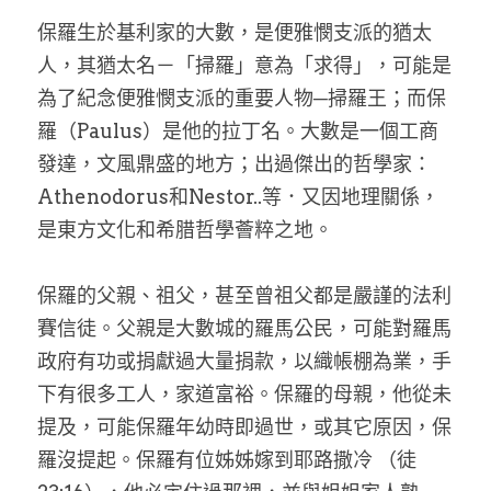
保羅生於基利家的大數，是便雅憫支派的猶太
人，其猶太名－「掃羅」意為「求得」，可能是
為了紀念便雅憫支派的重要人物─掃羅王；而保
羅（Paulus）是他的拉丁名。大數是一個工商
發達，文風鼎盛的地方；出過傑出的哲學家：
Athenodorus和Nestor..等．又因地理關係，
是東方文化和希腊哲學薈粹之地。
保羅的父親、祖父，甚至曾祖父都是嚴謹的法利
賽信徒。父親是大數城的羅馬公民，可能對羅馬
政府有功或捐獻過大量捐款，以織帳棚為業，手
下有很多工人，家道富裕。保羅的母親，他從未
提及，可能保羅年幼時即過世，或其它原因，保
羅沒提起。保羅有位姊姊嫁到耶路撒冷 （徒