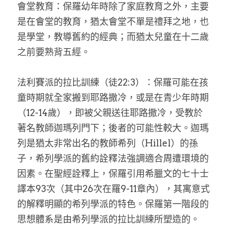
會堂教育：保羅幼年時除了家庭教育之外，主要
是在會堂的教育，猶太會堂不單是禮拜之地，也
是學堂，教導舊約的經典；而猶太兒童在十二歲
之前要熟背五經。
法利賽派的拉比訓練（徒22:3）：保羅可能在孩
童時期就全家搬到耶路撒冷，或是在青少年時期
（12-14歲），即被父親送往耶路撒冷，受教於
著名教師迦瑪列門下；後者的可能性較大。迦瑪
列是猶太非常出名的教師希列（Hillel）的孫
子，希列學派的舊約詮釋法強調適合周遭環境的
因素。在聖經詮釋上，保羅引用希臘文的七十士
譯本93次（其中26次在羅9-11章內），其寓意式
的解釋明顯的希列學派的特色。保羅第一階段的
思想體系是由希列學派的拉比訓練所塑造的。