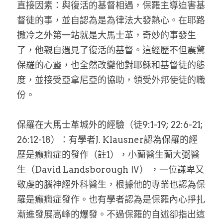
直接因素：與復活的基督相遇，保羅主導迫害基
督徒的事，並自認為是為律法大發熱心。在耶路
撒冷之外第一站就是大馬士革，奇妙的事發生
了，他親自遇見了復活的基督。這經歷不但震驚
保羅的心靈，也全然改變他對耶穌和基督徒的態
度，並接受亞拿尼亞的協助，領受外邦使徒的職
份。
保羅在大馬士革城外的經驗（徒9:1-19; 22:6-21; 
26:12-18）：有學者J. Klausner認為保羅的經
歷是癲癇症的發作（註1），小蘭醫生蘭大弼醫
生（David Landsborough Ⅳ） ，一位謙卑又
敬虔的腦神經外科醫生，根據他的專業也認為保
羅是癲癇症發作。也有學者認為是保羅內心掙扎
漸進發展高峰的爆發。不過保羅的自述卻指出這