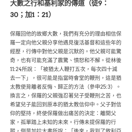
大數之行和基利家的傳道（徒9：
30；加1：21）
保羅回他的故鄉大數，我們有充分的理由相信保
羅一定向他父親分享他遇見復活基督和這些年的
經歷，行傳中對他父親是沉默的。他父親可能驚
奇，也有可能充滿了震驚、憤怒和不解。從林後
11:24所說：「被猶太人鞭打五次，每次四十減
去一下」，很可能是指當時會堂的鞭刑，這是猶
太教使背離者反悔、歸正的方法（參申25:3）。
換言之，保羅的父親強忍著兒子受鞭刑之苦，也
希望兒子能回到原本的猶太教信仰中。父子對信
仰的堅持，終使保羅做出痛苦的決定：離開父
家，孤單踏上未知的未來。行傳未提保羅的行
蹤，倒是加拉太書所說：「後來，我到了敘利亞