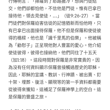
行傳明言：「掃羅到了耶路撒冷，想與門徒結
交，他們卻都怕他，不信他是門徒。惟有巴拿巴
接待他，領去見使徒，…」（徒9:26-27）。當
門徒們對保羅迫害信徒的記憶猶新而怕他時，只
有巴拿巴出面接待保羅，他不但是保羅和使徒彼
得的橋樑，他也是「識千里馬的伯樂」。他被稱
為「勸慰子」正呈現他對人豐富的愛心。他介紹
使徒彼得，彼得也接納他，他們同住了十五天
（加1:18）。這段時間對保羅是非常寶貴的，因
為沒有任何資料顯示保羅曾接觸過歷史的耶穌，
因此，耶穌的宣講、教訓、行神蹟、被出賣、釘
十架、埋葬、復活、顯現等的第一手資料都需要
從彼得來獲知，這補足了保羅神學上的空白。這
是保羅的豐盛之旅。