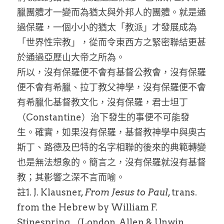
臘團體才一變而為猶太與外邦人的團體。就是通
過保羅，一個小小的猶太「教派」才發展成為
「世界性宗教」，從而令東西方之緊密聯結更甚
於通過亞歷山大帝之所為。
所以，沒有保羅便不會有基督公教會，沒有保羅
便不會有希臘、拉丁教父神學，沒有保羅便不會
有希臘化基督教文化，沒有保羅，君士坦丁
（Constantine）治下發生的事便不可能發
生。確實，如果沒有保羅，基督教神學中與奧古
斯丁、路德及巴特的名字相聯的後來的典範轉變
也是無法想象的。簡言之，沒有保羅就沒有基督
教；其影響之深不言而喻。
註1. J. Klausner, 
From Jesus to Paul
, trans. 
from the Hebrew by William F. 
Stinespring （London, Allen & Unwin, 