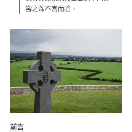
響之深不言而喻。
乘著夢想去旅行
成長部落格
奉獻支持
特稿
解惑之窗
母語葡萄園
神學淺說
信仰生活
好書櫥窗
厝邊頭尾
前言