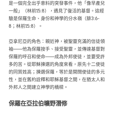
是一個完全出乎意料的突發事件，他「像早產兒
一般」（林前15:8），遇見了復活的基督。這經
驗是保羅生命、身份和神學的分水嶺（腓3:6-
8；林前15:8）。
亞拿尼亞的角色：親近神，被聖靈充滿的信徒領
袖——他為保羅按手、接受聖靈，並傳達基督對
保羅的呼召和使命——成為外邦使徒，並要受許
多的苦。從耶穌揀選的角度來看，原先十二使徒
的同質姓高；揀選保羅，等於是開闊使徒的多元
性，並在舊約詮釋和耶穌基督之間，在猶太人和
外邦人之間建立神學的橋樑。
保羅在亞拉伯曠野潛修