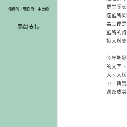
更生團契
信仰的︱理性的︱本土的
達監所同
事工便是
奉獻支持
監所的肯
投入與支
今年聖誕
的文字，
人、人與
中，與我
遇都成美