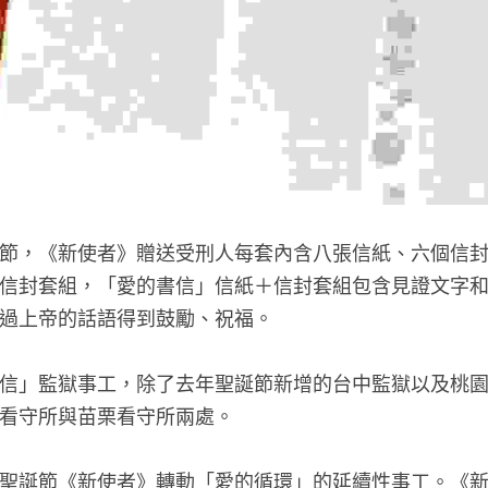
節，《新使者》贈送受刑人每套內含八張信紙、六個信封（
信封套組，「愛的書信」信紙＋信封套組包含見證文字
過上帝的話語得到鼓勵、祝福。
信」監獄事工，除了去年聖誕節新增的台中監獄以及桃
看守所與苗栗看守所兩處。
聖誕節《新使者》轉動「愛的循環」的延續性事工。《