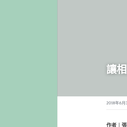
讓相
2018年6月
作者︱張