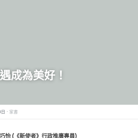
遇成為美好！
·
3日
家書
巧怡 (《新使者》行政推廣專員)