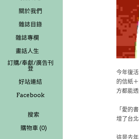
關於我們
雜誌目錄
雜誌專欄
畫話人生
訂購/奉獻/廣告刊
登
今年復活
好站連結
的信紙＋
方都能透
Facebook
「愛的書
搜索
增了台北
購物車
(
0
)
這是去年