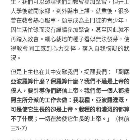
生，我們可以邀請他們到教會參加聚會，但升上
大學後離開家鄉，到外縣市上課、就業後，很多
曾在教會熱心服事、願意成為主門徒的青少年，
因生活忙碌而沒有繼續參加聚會，甚至因此就不
再踏入教會。細心栽培的種子看似無法發芽，使
得教會同工感到心力交悴，落入自我懷疑的狀
況。
但是上主也在其中安慰我們，提醒我們：「
到底
亞波羅算什麼？保羅算什麼？我們不過是上帝的
僕人，要引導你們歸信上帝。我們每一個人都按
照主所分派的工作去做：我栽種，亞波羅灌溉，
可是使它生長的卻是上帝。栽種的和灌溉的都算
不了什麼；一切在於使它生長的上帝。
」（林前
三5-7）