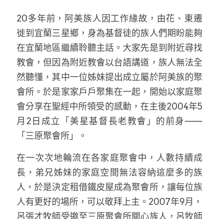
家書
20多年前，阿美族人因工作緣故，由花、東遷
徙到宜蘭三星鄉，身為基督徒的族人們期盼能夠
在宜蘭地區繼續聆聽主話。大家先是到附近尋找
教會，但因為附近教會以台語講道，族人無法全
然聽懂，其中一位姊妹提出成立屬於阿美族的聚
會所。於是家家戶戶聚集在一起，開始以家庭聚
會分享在聖經中所領受的感動，在主後2004年5
月2日成立「美星基督長老教會」的前身——
「三原聚會所」。
在一次次地輪流在各家庭聚會中，人數持續成
長，弟兄姊妹的家庭空間無法容納這麼多的族
人，於是決定租借鐵皮屋成為聚會所，讓每位族
人有更好的場所，可以敬拜上主。2007年9月，
呂張才牧師受邀至三原聚會所關心族人，呂牧師