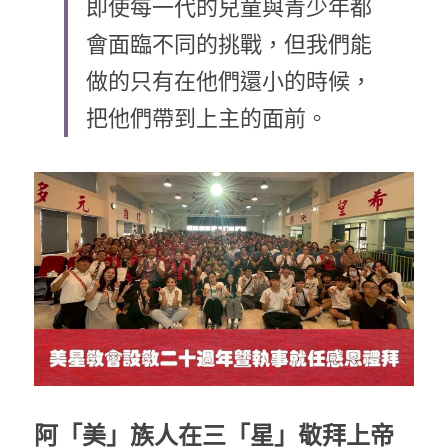
即使每一代的兒童與青少年都
乘著夢想去旅行
會面臨不同的挑戰，但我們能
做的只有在他們還小的時候，
成長部落格
奉獻支持
把他們帶到上主的面前。
特稿
解惑之窗
母語葡萄園
神學淺說
信仰生活
好書櫥窗
厝邊頭尾
阿「美」族人在三「星」敬拜上帝