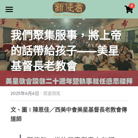
×
0
商品分類
最新消息
我們聚集服事，將上帝
所有商品分類
關於我們
的話帶給孩子——美星
雜誌目錄
基督長老教會
雜誌專欄
畫話人生
最新文章
編者的話
·
訂購/奉獻/廣告刊登
寫寫畫畫
2025年6月6日
厝邊頭尾
本期主題
漫畫
好站連結
文、圖∣陳恩佳／西美中會美星基督長老教會傳
道師
大專世界
Facebook
台灣教會人物檔案
搜索