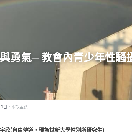
與勇氣─ 教會內青少年性騷
·
10日
本期主題
宇欣(自由傳道，現為世新大學性別所研究生)