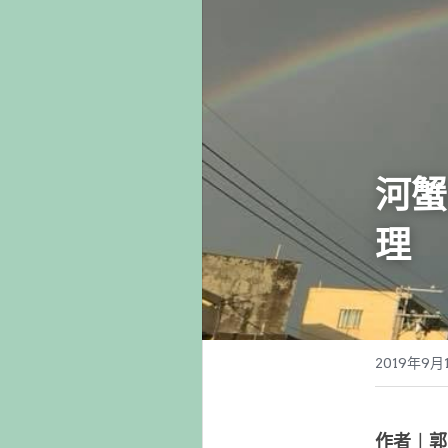
河蟹
理
2019年9月
作者︱郭