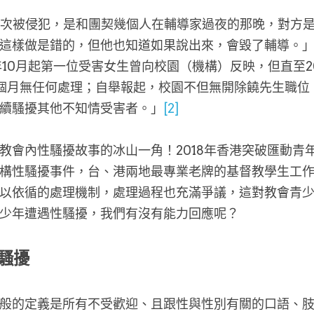
次被侵犯，是和團契幾個人在輔導家過夜的那晚，對方
這樣做是錯的，但他也知道如果說出來，會毀了輔導。
6年10月起第一位受害女生曾向校園（機構）反映，但直至2
個月無任何處理；自舉報起，校園不但無開除饒先生職位
續騷擾其他不知情受害者。」
[2]
教會內性騷擾故事的冰山一角！2018年香港突破匯動青
構性騷擾事件，台、港兩地最專業老牌的基督教學生工
以依循的處理機制，處理過程也充滿爭議，這對教會青
少年遭遇性騷擾，我們有沒有能力回應呢？
騷擾
般的定義是所有不受歡迎、且跟性與性別有關的口語、