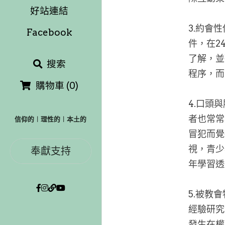
好站連結
3.約會
Facebook
件，在2
了解，並
搜索
程序，而
購物車
(
0
)
4.口頭
者也常常
信仰的︱理性的︱本土的
冒犯而覺
視，青少
奉獻支持
年學習透
5.被教
經驗研究
發生在權