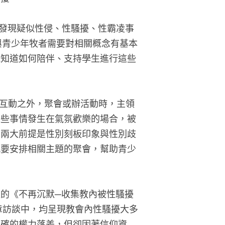
若發現疑似性侵、性騷擾、性霸凌事
與青少年牧者需要對相關概念有基本
能知道如何陪伴、支持學生進行這些
下互動之外，聚會或辦活動時，主領
這些事情發生在氣氛歡樂的場合，被
的兩大前提是性別刻板印象與性別歧
就要安排相關主題的聚會，幫助青少
版的《不再沉默─收集教內被性騷擾
章訪談中，均呈現教會內性騷擾大多
明確的權力落差，但卻因著信仰資