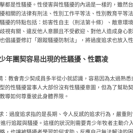
擊都是性騷擾。性侵害與性騷擾的內涵是一樣的，雖然
擾相關的法律有刑法、性別工作平等法、性別教育平等
騷擾的特點包括：妨害性自主（刑法第十條）、敵意環
歧視有關、違反他人意願且不受歡迎、對他人造成身心
也倡議要修訂「跟蹤騷擾防制法」，將過度追求也放入
少年團契容易出現的性騷擾、性霸凌
無猜：教會青少契成員多半從小就認識，容易因為太過熟
型的性騷擾當事人大部份沒有性騷擾意圖，但為了幫助
教導如何尊重彼此身體界限。
追求：過度追求指的是長期、令人反感的追求行為，嚴重
時進行追蹤與騷擾。這樣的狀況則需要青少年牧者主動介
略，也讓被騷擾者學習如何求助、反應自己無法解決的