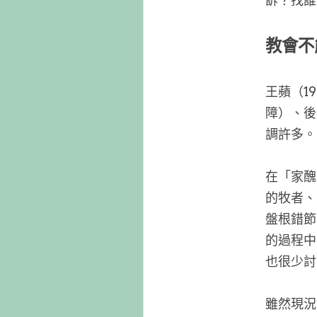
訴？找誰
教會不
王蘋（1
障）、後
調許多。
在「家醜
的牧者、
盤根錯節
的過程中
也很少討
雖然現況