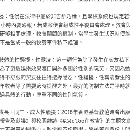
性侵：性侵在法律中屬於非告訴乃論，且學校系統也規定
4小時內要通報，若成案便會組成性平委員會處理。教會
研擬相關處理、牧養關顧的機制，當學生發生狀況時便
不是當成一般的牧養事件私下處理。
與肢體的性騷擾、性霸凌：這一類行為除了發生在契友私
為了製造娛樂效果隨口開許多關於性別的玩笑，又因為
得不舒服的契友往往得選擇隱忍。性騷擾、性霸凌發生
年牧者除了需要適時提醒之外，最好的防制方法是平時
過具體的行動，尊重不同的性別氣質。
會牧長、同工、成人性騷擾：2018年香港基督教協進會出
報告及獻議》與校園雜誌《#MeToo在教會》的主題文
力不對等的關係中。教會雖不像職場、學校等有身份上