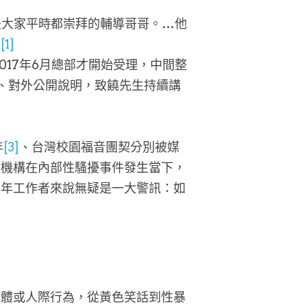
是大家平時都崇拜的輔導哥哥。…他
」
[1]
017年6月總部才開始受理，中間整
、對外公開說明，致饒先生持續講
年
[3]
、台灣校園福音團契分別被媒
作機構在內部性騷擾事件發生當下，
少年工作者來說無疑是一大警訊：如
肢體或人際行為，從黃色笑話到性暴