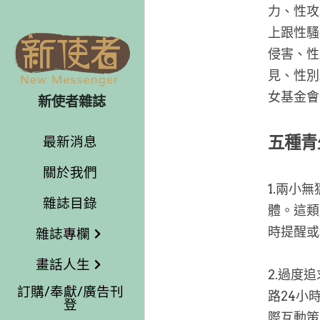
力、性攻
上跟性騷
侵害、性
見、性別
女基金會
新使者雜誌
五種青
最新消息
關於我們
1.兩小
雜誌目錄
體。這類
時提醒或
雜誌專欄
畫話人生
2.過度
訂購/奉獻/廣告刊
路24小
登
際互動策