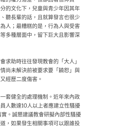
輩分的文化下，兒童與青少年因其年
服、聽長輩的話，且就算發言也很少
行為人；最糟糕的是，行為人與受害
感等多種層面中，留下巨大且影響深
教會求助時往往發現教會的「大人」
事情尚未解決前被要求要「饒恕」與
中又經歷二度傷害。
有一套健全的處理機制。近年來內政
員人數達10人以上者應建立性騷擾
落實。誠懇建議教會研擬內部性騷擾
知道，如果發生相關事項可以跟誰投