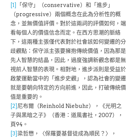
[1]
「保守」（conservative）和「進步」
（progressive）兩個概念在此為分析性的概
念，並無價值評價。對於這兩詞的評價如何，端
看每個人的價值信念而定。在西方思潮的脈絡
下，這兩種主張僅代表對於社會該如何變遷的分
歧觀點：保守派主張要擁抱傳統價值，因為那是
先人智慧的結晶，因此，過度強調新觀念都是無
視前人智慧的表現。相對地，進步派則是受益於
啟蒙運動當中的「進步史觀」，認為社會的變遷
就是要朝向特定的方向前進，因此，打破傳統價
值是重要的。
[2]
尼布爾（Reinhold Niebuhr），《光明之
子與黑暗之子》（香港：道風書社，2007），
頁94。
[3]
梁哲懋，〈保羅要基督徒成為順民？〉，