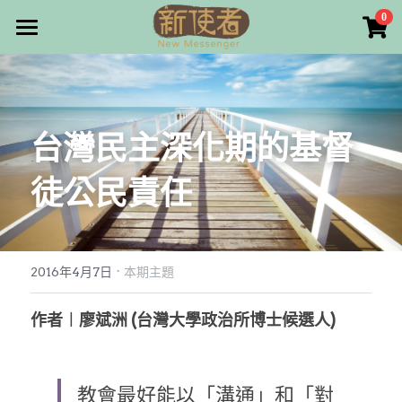
×
0
商品分類
最新消息
所有商品分類
關於我們
台灣民主深化期的基督
雜誌目錄
徒公民責任
雜誌專欄
畫話人生
最新文章
編者的話
·
訂購/奉獻/廣告刊登
寫寫畫畫
2016年4月7日
本期主題
本期主題
漫畫
好站連結
作者︱廖斌洲 (台灣大學政治所博士候選人)
大專世界
Facebook
教會最好能以「溝通」和「對
台灣教會人物檔案
搜索