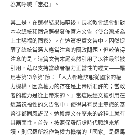
為其呼喊「當選」。
其二是，在選舉結果揭曉後，長老教會總會針對
本次總統和國會選舉發佈官方文告〈使台灣成為
上主賜福的國家〉。在這篇祝賀文告中，固然提
醒了總統當選人應當注意的國政問題，但較值得
注意的是，這篇文告末尾竟然引用了以往最常被
引用，藉以支持當政者權力正當性的經文——羅
馬書第13章第1節：「人人都應該服從國家的權
力機構，因為權力的存在是上帝所准許的；當政
者的權力是從上帝來的。」當這段經文被引用在
這篇祝福性的文告當中，使得具有民主意識的基
督徒都同感訝異。這段經文在歷來的詮釋上就有
其兩面性。首先，按照保羅所處時代脈絡來解
讀，則保羅所說作為權力機構的「國家」是羅馬