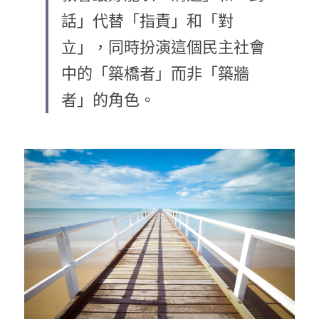
話」代替「指責」和「對
乘著夢想去旅行
立」，同時扮演這個民主社會
成長部落格
中的「築橋者」而非「築牆
奉獻支持
特稿
者」的角色。
解惑之窗
母語葡萄園
神學淺說
信仰生活
好書櫥窗
厝邊頭尾