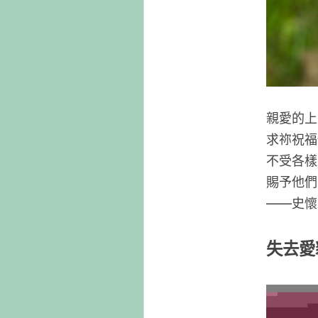
親愛的上
求祢祝福
不受各樣
賜予他們
——史懷
失去愛