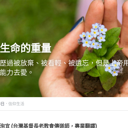
生命的重量
歷過被放棄、被看輕、被遺忘，但是上帝
能力去愛。
·
3日
信仰生活
洵宜 (台灣基督長老教會傳道師，專業翻譯)