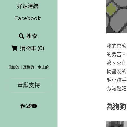
好站連結
Facebook
搜索
我的靈魂
購物車
(
0
)
的勞苦。
殮、火化
信仰的︱理性的︱本土的
物醫院的
毛小孩手
奉獻支持
微減輕吧
為狗狗