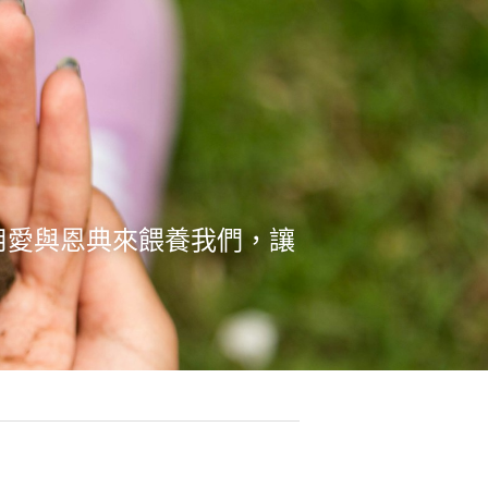
用愛與恩典來餵養我們，讓