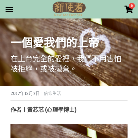
×
0
商品分類
最新消息
所有商品分類
關於我們
一個愛我們的上帝
雜誌目錄
在上帝完全的愛裡，我們不用害怕
雜誌專欄
被拒絕，或被拋棄。
畫話人生
最新文章
編者的話
·
訂購/奉獻/廣告刊登
寫寫畫畫
2017年12月7日
信仰生活
本期主題
漫畫
好站連結
作者︱黃芯芯 (心理學博士)
大專世界
Facebook
台灣教會人物檔案
搜索