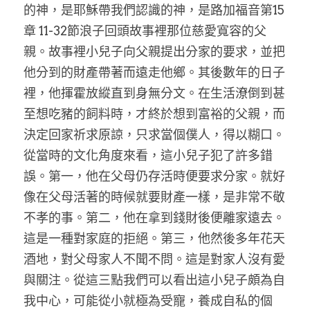
家書
的神，是耶穌帶我們認識的神，是路加福音第15
章 11-32節浪子回頭故事裡那位慈愛寬容的父
親。故事裡小兒子向父親提出分家的要求，並把
他分到的財產帶著而遠走他鄉。其後數年的日子
裡，他揮霍放縱直到身無分文。在生活潦倒到甚
至想吃豬的飼料時，才終於想到富裕的父親，而
決定回家祈求原諒，只求當個僕人，得以糊口。
從當時的文化角度來看，這小兒子犯了許多錯
誤。第一，他在父母仍存活時便要求分家。就好
像在父母活著的時候就要財產一樣，是非常不敬
不孝的事。第二，他在拿到錢財後便離家遠去。
這是一種對家庭的拒絕。第三，他然後多年花天
酒地，對父母家人不聞不問。這是對家人沒有愛
與關注。從這三點我們可以看出這小兒子頗為自
我中心，可能從小就極為受寵，養成自私的個