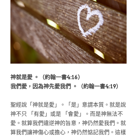
乘著夢想去旅行
成長部落格
奉獻支持
特稿
解惑之窗
母語葡萄園
神就是愛 。（約翰一書4:16）
神學淺說
我們愛，因為神先愛我們 。（約翰一書4:19）
信仰生活
聖經說「神就是愛」。「是」意謂本質。就是說
好書櫥窗
神不只 「有愛」或是 「會愛」。而是神無法不
愛。就算我們違逆神的旨意，神仍然愛我們。就
厝邊頭尾
算我們讓神傷心或擔心，神仍然惦記我們。這樣