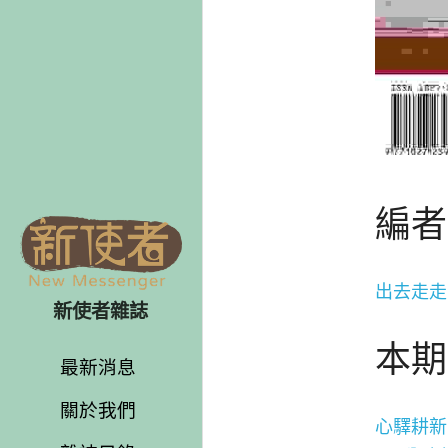
編者
出去走走
新使者雜誌
本期
最新消息
關於我們
心驛耕新