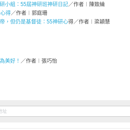
研小組：55屆神研班神研日記
／作者︱陳致綸
班心得
／作者︱郭庭珊
帝，但仍是基督徒：55神研心
得／作者︱梁穎慧
為美好！
／作者︱張巧怡