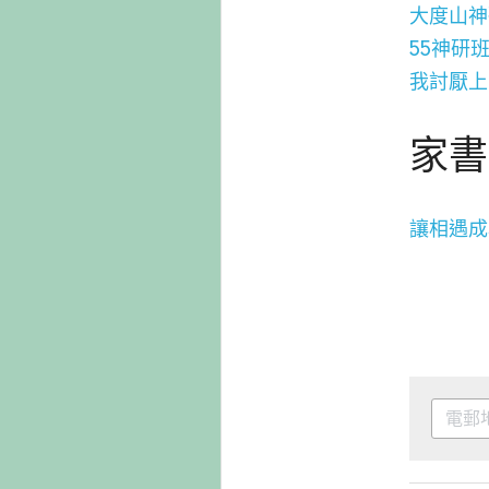
大度山神
55神研
我討厭上
家書
讓相遇成