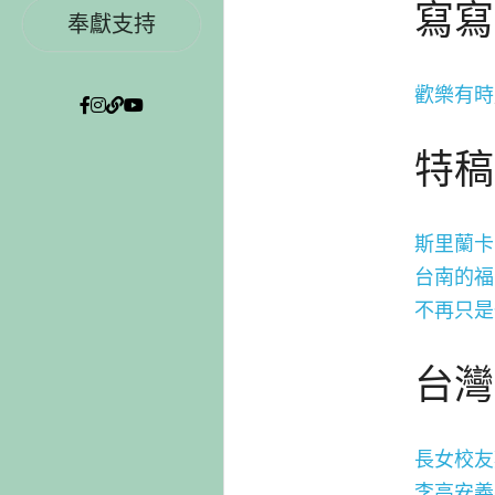
寫寫
奉獻支持
歡樂有時
特稿
斯里蘭卡
台南的福
不再只是
台灣
長女校友
李高安義