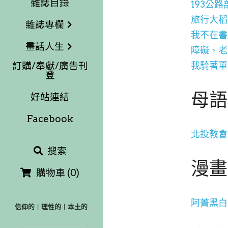
雜誌目錄
193公
旅行大稻
雜誌專欄
我不在書
畫話人生
障礙、老
我騎著單
訂購/奉獻/廣告刊
登
母語
好站連結
Facebook
北投教會
搜索
漫畫
購物車
(
0
)
阿菁黑白
信仰的︱理性的︱本土的