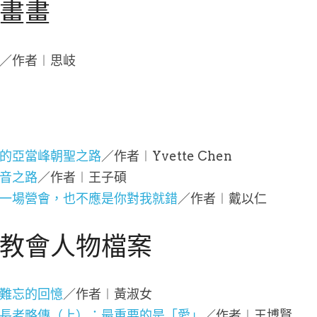
畫畫
／作者︱思岐
的亞當峰朝聖之路
／作者︱Yvette Chen
音之路
／作者︱王子碩
一場營會，也不應是你對我就錯
／作者︱戴以仁
教會人物檔案
難忘的回憶
／作者︱黃淑女
長老略傳（上）：最重要的是「愛」
／作者︱王博賢