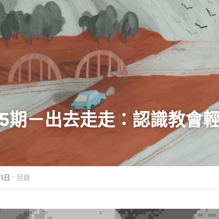
65期－出去走走：認識教會
·
11日
目錄