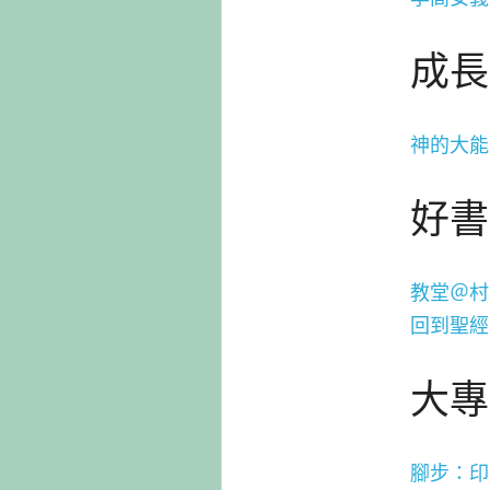
成長
神的大能
好書
教堂＠村
回到聖經
大專
腳步：印