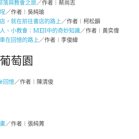
路部落與教會之旅
／作者︱蔡尚志
埕
／作者︱吳純瑜
店，就在前往書店的路上
／作者︱柯松韻
人、小教會：MEJI中的奇妙知識
／作者︱黃奕偉
車在回憶的路上
／作者︱李俊緯
葡萄園
ê回憶
／作者︱陳清俊
畫
／作者︱張純菁