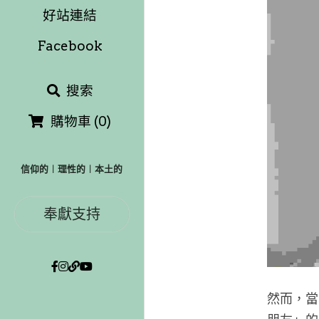
好站連結
Facebook
搜索
購物車
(
0
)
信仰的︱理性的︱本土的
奉獻支持
然而，當