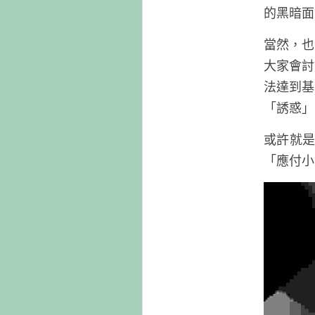
的黑暗面
當然，也
大家會討
法達到基
「誘惑」
或許就
「應付小