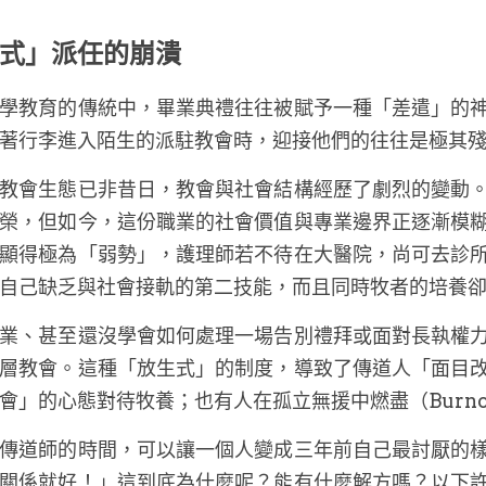
式」派任的崩潰
學教育的傳統中，畢業典禮往往被賦予一種「差遣」的
著行李進入陌生的派駐教會時，迎接他們的往往是極其
教會生態已非昔日，教會與社會結構經歷了劇烈的變動
榮，但如今，這份職業的社會價值與專業邊界正逐漸模
顯得極為「弱勢」，護理師若不待在大醫院，尚可去診
自己缺乏與社會接軌的第二技能，而且同時牧者的培養
業、甚至還沒學會如何處理一場告別禮拜或面對長執權
層教會。這種「放生式」的制度，導致了傳道人「面目
會」的心態對待牧養；也有人在孤立無援中燃盡（Burn
傳道師的時間，可以讓一個人變成三年前自己最討厭的
關係就好！」這到底為什麼呢？能有什麼解方嗎？以下