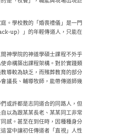
要的是「牧養」，職能與現場出現巨
家庭。學校教的「婚喪禮儀」是一門
ck-up）」的年輕傳道人，只能在
三間神學院的神道學碩士課程不外乎
為使命構築出課程架構。對於實踐類
儀教導較為缺乏，而殯葬教育的部分
小會議長、輔導牧師，能帶傳道師幾
學們或許都是志同道合的同路人，但
是自以為跟某某長老、某某同工非常
有同感。甚至在到任時，因種種身分
在這當中讓初任傳道者「直視」人性