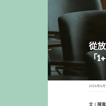
從放
「1
2026年6月
文∣陳寬