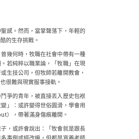
神聖感。然而，當掌聲落下，年輕的
殘酷的生存挑戰。
。曾幾何時，牧職在社會中帶有一種
糊。若純粹以職業論，「牧職」在現
所或生技公司，但牧師若離開教會，
卻也很難與現實服事接軌。
力鬥爭的青年，被直接丟入歷史包袱
改變」：或許變得世俗圓滑，學會用
out），帶著滿身傷痕離開。
樣子，或許會說出：「牧會就是跟長
許多事例或經改編，但都是寬義老師