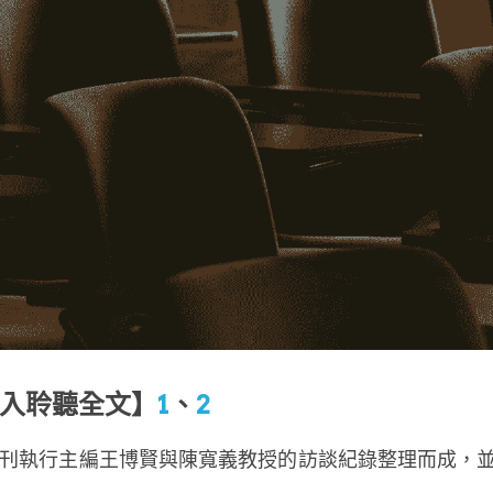
點入聆聽全文】
1
、
2
刊執行主編王博賢與陳寬義教授的訪談紀錄整理而成，