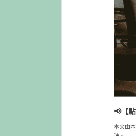
📢【
本文由本
法。