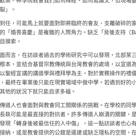
歡樂。神學院教會我們如何釋經、如何寫論文，但現場
裂」。
到任，可能馬上就要面對即將臨終的會友、支離破碎的
的「婚喪喜慶」是複雜的人際角力。缺乏「背後支持（Ba
目摸索。
面而言，在訪談者過去的學術研究中可以發現，北部某
根本，並結合基督宗教傳統與台灣教會的處境，以宣道
以聖經宣講的講道學與禮拜學為主，對於實務操作的禮
，最終在畢業後只能在現實場域中做中學。若遇到好的
其他的狀況下就只能自求多福。
傳道人也會面對與教會同工間關係的挑戰。在學校的同
長執可能是最直接的對抗者。許多傳道人崩潰的關鍵，
發現「轉身後被最信任的人中傷」，這一點訪談者也心
接納，或是教會提供的公舘是違建或缺乏隱私的空間，