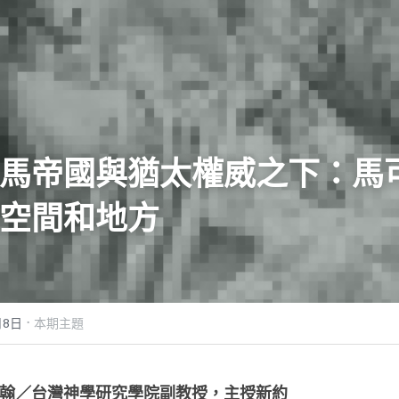
馬帝國與猶太權威之下：馬可福
空間和地方
·
月8日
本期主題
翰／台灣神學研究學院副教授，主授新約