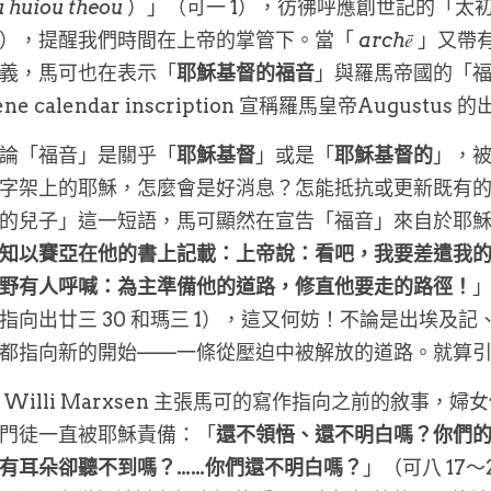
u huiou theou
 ）」（可一 1），彷彿呼應創世記的「太
），提醒我們時間在上帝的掌管下。當「
 archē 
」又帶
義，馬可也在表示「
耶穌基督的福音
」與羅馬帝國的「
iene calendar inscription 宣稱羅馬皇帝Augu
論「福音」是關乎「
耶穌基督
」或是「
耶穌基督的
」，
字架上的耶穌，怎麼會是好消息？怎能抵抗或更新既有
的兒子」這一短語，馬可顯然在宣告「福音」來自於耶穌基
知以賽亞在他的書上記載：上帝說：看吧，我要差遣我
野有人呼喊：為主準備他的道路，修直他要走的路徑！
」
2 指向出廿三 30 和瑪三 1），這又何妨！不論是出埃及記
都指向新的開始——一條從壓迫中被解放的道路。就算
 Willi Marxsen 主張馬可的寫作指向之前的敘事，
門徒一直被耶穌責備：「
還不領悟、還不明白嗎？你們
有耳朵卻聽不到嗎？……你們還不明白嗎？
」（可八 17