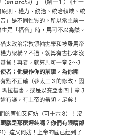
初（
en archē
）」（創一 1；《七十
有原則、權力、統治、統治領域、統
福音」是不同性質的。所以當主前一
stus 的出生是「福音」時，馬可不以為然。
被猶太政治宗教領袖拋棄和被羅馬帝
的權力架構？不過，就算有古抄本沒
督！再者，就算馬可一章 2～3 
的使者；他要作你的前驅，為你開
有點不正確（參太三 3 的修改，因
、瑪拉基書，或是以賽亞書四十章 3 
引述有誤，有上帝的帶領，足矣！
婦女們的害怕又何妨（可十六 8）！沒
的頭腦是那麼遲鈍嗎？你們有眼睛卻
～21）這又何妨！上帝的國已經到了