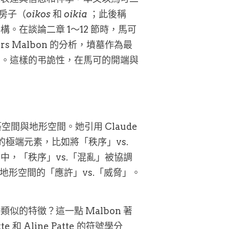
╱房子（
oikos
 和 
oikia
 ；此後稱
在談論二章 1～12 節時，馬可
rs Malbon 的分析，墳墓作為最
的。這樣的弔詭性，在馬可的開端與
間與地形空間。她引用 Claude 
現的極端元素，比如將「秩序」vs.
，「秩序」vs.「混亂」被協調
及地形空間的「應許」vs.「威脅」。
的特徵？這一點 Malbon 著
 Aline Patte 的符號學分