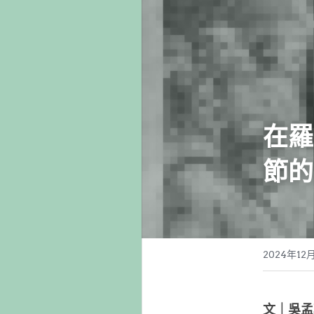
在羅
節的
2024年12
文｜吳孟