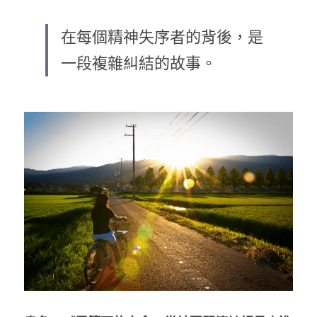
乘著夢想去旅行
在每個精神失序者的背後，是
成長部落格
一段複雜糾結的故事。
奉獻支持
特稿
解惑之窗
母語葡萄園
神學淺說
信仰生活
好書櫥窗
厝邊頭尾