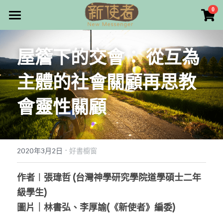
×
0
商品分類
最新消息
屋簷下的交會： 從互為
所有商品分類
關於我們
主體的社會關顧再思教
雜誌目錄
會靈性關顧
雜誌專欄
畫話人生
最新文章
編者的話
·
訂購/奉獻/廣告刊登
寫寫畫畫
2020年3月2日
好書櫥窗
本期主題
漫畫
好站連結
作者︱張瑋哲 (台灣神學研究學院道學碩士二年
級學生)
大專世界
Facebook
圖片｜林書弘、李厚諭(《新使者》編委​)
台灣教會人物檔案
搜索