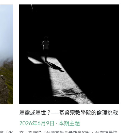
神學淺說
母語葡萄園
好書櫥窗
感情婚姻