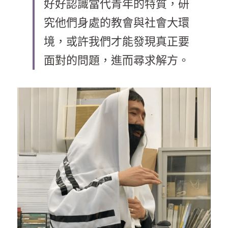
好好認識當代青年的特質，研
乘著夢想去旅行
究他們身處的教會與社會大環
境，或許我們才能發現真正要
成長部落格
奉獻支持
面對的問題，進而尋求解方。
特稿
解惑之窗
母語葡萄園
神學淺說
信仰生活
好書櫥窗
厝邊頭尾