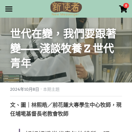
×
0
商品分類
最新消息
世代在變，我們要跟著
所有商品分類
關於我們
變——淺談牧養 Z 世代
雜誌目錄
青年
雜誌專欄
畫話人生
最新文章
編者的話
·
訂購/奉獻/廣告刊登
寫寫畫畫
2024年10月8日
本期主題
本期主題
漫畫
好站連結
文、圖｜林熙皓／前花蓮大專學生中心牧師，現
任埔墘基督長老教會牧師
大專世界
Facebook
台灣教會人物檔案
搜索