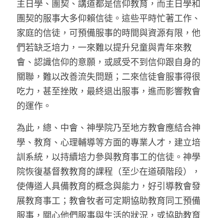
主日學、團契、講道都是信仰教育，而主日學和
團契的服事大多仰賴信徒。這些平時忙著工作、
家庭的信徒，可預備服事的時間與資源有限，他
們若缺乏培力，一來難以提升兒童與青年來教
會、認識信仰的意願，或感受不到信仰跟自身的
關聯，難以改善流失問題；二來信徒會服事得很
吃力，甚至挫敗，最終退出服事，進而影響教會
的運作。
為此，總、中會、神學院乃至地方教會應結合神
學、教育、心理輔導等方面的專業人才，建立培
訓系統，以持續培力參與教育事工的信徒。神學
院恢復基督教教育的課程（至少在道碩階段），
使傳道人具備教育的概念與能力，好引導教會發
展教育事工；教會牧者可定期協助教育同工預備
服事，關心他們服事與生活的狀況，或協助教育