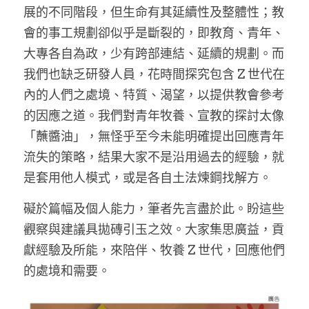
展的不同階段，但生命有其延續性及整體性；教
會的事工規劃卻似乎是斷裂的，即教育、青年、
大專各自為政，少有跨部連結、延續的規劃。而
我們也缺乏研發人員，花時間探究包含 Z 世代在
內的人們之處境、特質、渴望，以提供教會參考
的因應之道。我們對青年牧養、宣教的探討太像
「蘸醬油」，無怪乎至今未能明確提出回應青年
流失的策略，結果大家不是沿用過去的經驗，就
是套用他人模式，或是各自土法煉鋼找解方。
礙於篇幅及個人能力，筆者先言盡於此。盼這些
觀察與建議具拋磚引玉之效。大家集思廣益，貢
獻經驗及所能，來陪伴、牧養 Z 世代，回應他們
的處境和需要。