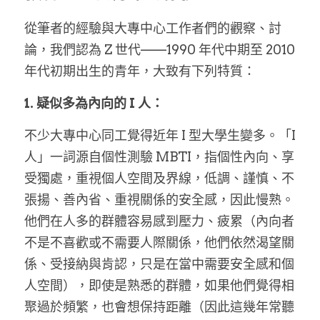
從筆者的經驗與大專中心工作者們的觀察、討
論，我們認為 Z 世代——1990 年代中期至 2010 
年代初期出生的青年，大致有下列特質：
1. 疑似多為內向的 I 人：
不少大專中心同工覺得近年 I 型大學生變多。「I 
人」一詞源自個性測驗 MBTI，指個性內向、享
受獨處，重視個人空間及界線，低調、謹慎、不
張揚、善內省、重視關係的安全感，因此慢熟。
他們在人多的群體容易感到壓力、疲累（內向者
不是不喜歡或不需要人際關係，他們依然渴望關
係、受接納與肯認，只是在當中需要安全感和個
人空間），即使是熟悉的群體，如果他們覺得相
聚過於頻繁，也會想保持距離（因此這幾年常聽