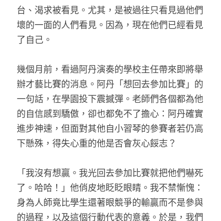
台、渴求被看見。尤其，是被過往只看見過他們
壞的一面的人們看見。因為，現在他們已經看見
了自己。
幾個月前，看過阿丹演奏的學校主任帶來即將舉
辦才藝比賽的消息。阿丹「想回去參加比賽」的
一句話，在學園投下震撼彈。老師們各個都為他
的自信感到驕傲，卻也都免不了擔心：阿丹確實
進步神速，但面對其他自小習琴的參賽者若仍高
下懸殊，得失心重的他是否會灰心餒志？
「我沒有想贏。我光回去參加比賽就把他們嚇死
了。哈哈！」他俏皮地眨眨眼睛。我不禁慚愧：
身為人師竟比學生還著眼競爭的輸贏而不是參與
的過程，以及這個行動代表的意義。於是，我們