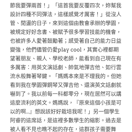
節我要彈兩首！」「這首我要反覆四次，妳幫我
設計四種不同彈法，這樣感覺才厲害！」從沒人
管、閒盪的日子，來到這個由教會承辦的學園，
被規定好好念書、被賦予很多學習技能的機會，
也被許多人愛著鼓勵著；感受著自己的能力日益
變強，他們儘管仍愛play cool，其實心裡都期
望著朋友、親人、學校老師，能看到自己現在有
多厲害：用英文演話劇、帥氣地彈吉他、如行雲
流水般舞著琴鍵。「媽媽本來是不理我的。但她
看到我在學園彈鋼琴又彈吉他、還演英文話劇就
嚇到了。我以前每一科都零分，現在居然可以講
這麼流利的英文。媽媽說，『原來這個小孩是可
以的啊...』想說該好好栽培我呢！」另一個學生
阿睿的這席話，是這裡多數學生的縮影。過去是
被人看不見也瞧不起的存在，這群孩子需要舞