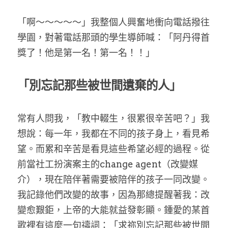
「啊～～～～～」我整個人興奮地衝向電話撥往
學園，對著電話那頭的學生導師喊：「阿丹得首
獎了！他是第一名！第一名！！」
「別忘記那些被世間遺棄的人」
常有人問我，「教中輟生，很累很辛苦吧？」我
想說：每一年，我都在不同的孩子身上，看見希
望。而累和辛苦是看見這些希望必經的過程。從
前當社工扮演案主的change agent（改變媒
介），現在陪伴著需要被陪伴的孩子一同改變。
我記錄他們改變的故事，因為那總提醒著我：改
變愈艱鉅，上帝的大能就益發彰顯。鍾愛的某首
歌裡有這麼一句禱詞：「求祢別忘記那些被世間