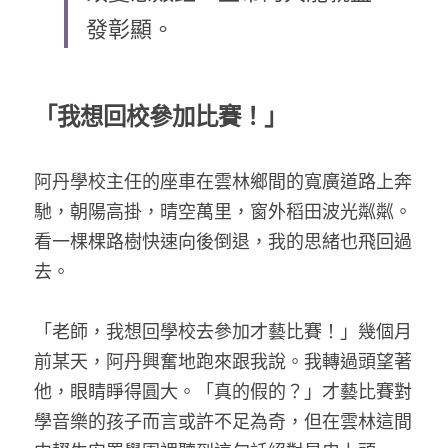
發彰顯。
乘著夢想去旅行
成長部落格
奉獻支持
「我想回校參加比賽！」
特稿
解惑之窗
阿丹學校主任的座車在雲林鄉間的寬廣道路上奔
馳，朝陽高掛，晴空萬里，窗外稻田波光粼粼。
母語葡萄園
看一棵棵路樹快速向後倒退，我的思緒也飛回過
神學淺說
去。
信仰生活
「老師，我想回學校去參加才藝比賽！」幾個月
好書櫥窗
前某天，阿丹興奮地跑來跟我說。我轉過頭望著
他，眼睛睜得圓大。「真的假的？」才藝比賽對
厝邊頭尾
學音樂的孩子而言或許不足為奇，但在雲林這間