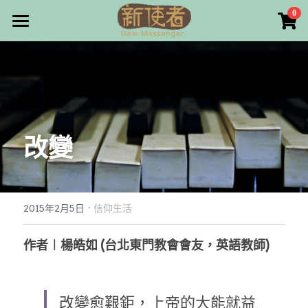
×
0
商品分類
最新消息
所有商品分類
關於我們
雜誌目錄
改變
雜誌專欄
畫話人生
最新文章
編者的話
·
訂購/奉獻/廣告刊登
寫寫畫畫
2015年2月5日
信仰生活
本期主題
漫畫
好站連結
作者︱楊皓如 (台北東門教會會友，英語教師)
大專世界
Facebook
改變愈艱鉅，上帝的大能就益
台灣教會人物檔案
搜索