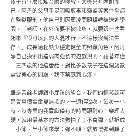
孩子有什麼接觸音樂的機會，大概只有陣頭而
已。阿丹的父母手足因吸販毒和竊盜等案件全都
在監獄服刑，他自己則因罷凌問題輾轉被送進學
園。「老師，在外面要不被欺負，就要跟一些看
起來『很可以』的人混才行。不這樣沒辦法生
存。」成長過程缺少穩定健全的照顧角色，阿丹
靠自己摸索出這弱肉強食的遊戲規則。聽著年僅
十三四歲的他這番話，對比多數孩子在這個歲數
需要擔心的問題，我不禁感到心疼。
雖是業餘老師跟小屁孩的組合，我們的鋼琴課可
是貨真價實童叟無欺的。一週1至2次，每次一小
時。沒專業的我貢獻僅有的時間跟耐心：樂理太
硬，就用最基本的方法數拍子；不會彈，就拆成
一小節、半小節來學；彈不順，就放慢彈到順了