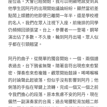
座位區。大會已經開始，我可以明顯地感受到其
他學生因阿丹的出現開始議論紛紛。顯然當初差
點鬧上媒體的他即便已離開一年半，還是學校裡
的名人。我們在眾人注視下入座，前幾排的同學
仍頻頻回頭張望。台上，參賽者一一登場，鋼琴
演出佔了多數。不久後，輪到阿丹出場。眾人似
乎都在引頸翹望。
阿丹的曲子，從簡單的獨音開始。一個、兩個譜
表過去，台下鴉雀無聲。隨著音符出現愈來愈緊
密、彈奏愈來愈複雜，觀眾開始鼓譟。唏唏囌囌
的討論聲此起彼落，但似乎沒有影響到阿丹；他
俐落的手指在琴鍵上流轉，完成一個又一個之前
令我們擔心的段落。原本焦慮不安的阿丹，現在
儼然一副演奏家的台風；過去彎腰駝背加翹二郎