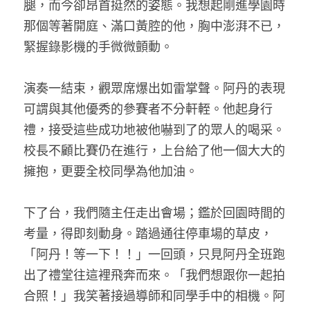
腿，而今卻昂首挺然的姿態。我想起剛進學園時
那個等著開庭、滿口黃腔的他，胸中澎湃不已，
緊握錄影機的手微微顫動。
演奏一結束，觀眾席爆出如雷掌聲。阿丹的表現
可謂與其他優秀的參賽者不分軒輊。他起身行
禮，接受這些成功地被他嚇到了的眾人的喝采。
校長不顧比賽仍在進行，上台給了他一個大大的
擁抱，更要全校同學為他加油。
下了台，我們隨主任走出會場；鑑於回園時間的
考量，得即刻動身。踏過通往停車場的草皮，
「阿丹！等一下！！」一回頭，只見阿丹全班跑
出了禮堂往這裡飛奔而來。「我們想跟你一起拍
合照！」我笑著接過導師和同學手中的相機。阿