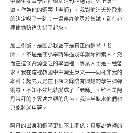
中輟生安置學園裡聽到這句話絕對是史上頭一
家書
遭。作為他的鋼琴「老師」，我對他這天外飛來
的決定嚇了一跳；一邊嘉許他勇於嘗試，卻在心
裡偷偷彷徨失措了起來。
加上引號，是因為我並不是真正的鋼琴「老
師」，不過是個小學時學過幾年鋼琴的素人。然
而在這個資源匱乏的學園裡，專業人士是一種奢
求。我在這裡教國中中輟生英文——同樣非我的
本科；起先只是在下課之餘陪有興趣的學生彈彈
鋼琴，不知不覺地就變成了「老師」。雖不是阿
丹崇拜的李雲迪之類的角色，我這半瓶水他們也
只能將就用著。
阿丹的出身和鋼琴更扯不上關係；真要說這裡的